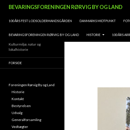
Søg
BEVARINGSFORENINGEN RØRVIG BY OG LAND
HOP TIL INDHOLD
100 ÅRS FEST LODSOLDERMANDSGÅRDEN
DANMARKS MIDTPUNKT
FOT
BEVARINGSFORENINGEN RØRVIG BY OG LAND
HISTORIE
100 ÅRS A
Kulturmiljø, natur og
lokalhistorie
FORSIDE
Foreningen Rørvig By og Land
Historie
Kontakt
Bestyrelsen
Udvalg
Generalforsamling
Vedtægter