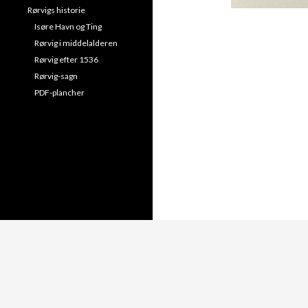
Rørvigs historie
Isøre Havn og Ting
Rørvig i middelalderen
Rørvig efter 1536
Rørvig-sagn
PDF-plancher