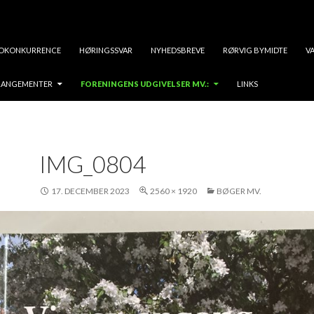
OKONKURRENCE
HØRINGSSVAR
NYHEDSBREVE
RØRVIG BYMIDTE
VA
RRANGEMENTER
FORENINGENS UDGIVELSER MV.:
LINKS
IMG_0804
17. DECEMBER 2023
2560 × 1920
BØGER MV.