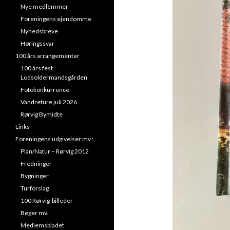
Nye medlemmer
Foreningens ejendomme
Nyhedsbreve
Høringssvar
100 års arrangementer
100 års fest
Lodsoldermandsgården
Fotokonkurrence
Vandreture juli 2026
Rørvig Bymidte
Links
Foreningens udgivelser mv.:
Plan/Natur – Rørvig 2012
Fredninger
Bygninger
Turforslag
100 Rørvig-billeder
Bøger mv.
Medlemsbladet