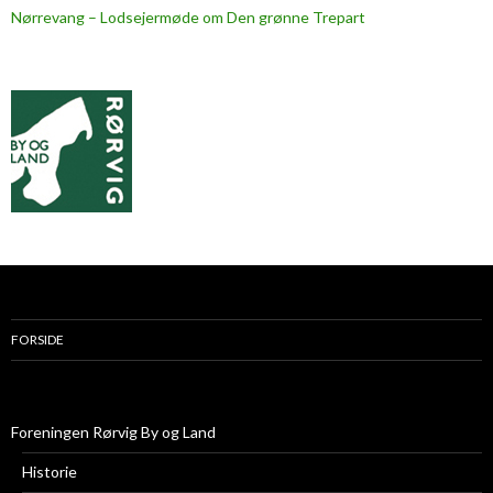
Nørrevang – Lodsejermøde om Den grønne Trepart
FORSIDE
Foreningen Rørvig By og Land
Historie