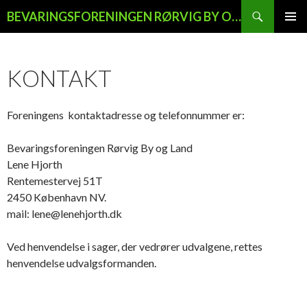
Søg
BEVARINGSFORENINGEN RØRVIG BY OG LAND
HOP
PRIMÆ
TIL
MENU
INDHOLD
KONTAKT
Foreningens kontaktadresse og telefonnummer er:
Bevaringsforeningen Rørvig By og Land
Lene Hjorth
Rentemestervej 51T
2450 København NV.
mail: lene@lenehjorth.dk
Ved henvendelse i sager, der vedrører udvalgene, rettes
henvendelse udvalgsformanden.