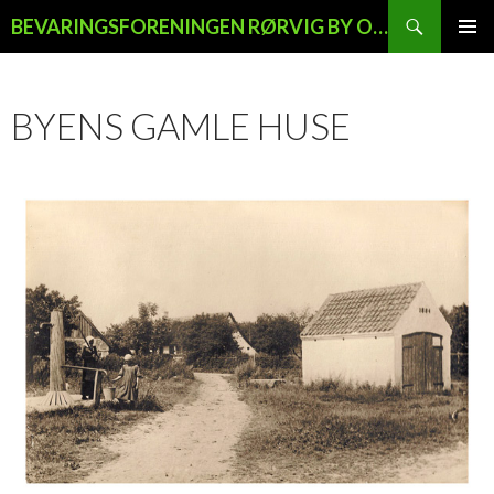
Søg
BEVARINGSFORENINGEN RØRVIG BY OG LAND
HOP
PRIMÆ
TIL
MENU
INDHOLD
BYENS GAMLE HUSE