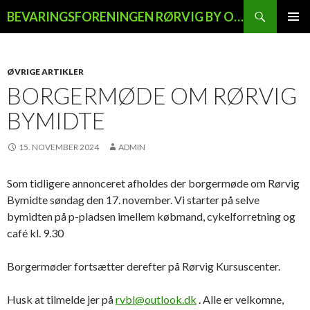
Søg
BEVARINGSFORENINGEN RØRVIG BY OG LAND
HOP
PRIMÆ
TIL
MENU
INDHOLD
ØVRIGE ARTIKLER
BORGERMØDE OM RØRVIG
BYMIDTE
15. NOVEMBER 2024
ADMIN
Som tidligere annonceret afholdes der borgermøde om Rørvig
Bymidte søndag den 17. november. Vi starter på selve
bymidten på p-pladsen imellem købmand, cykelforretning og
café kl. 9.30
Borgermøder fortsætter derefter på Rørvig Kursuscenter.
Husk at tilmelde jer på
rvbl@outlook.dk
. Alle er velkomne,