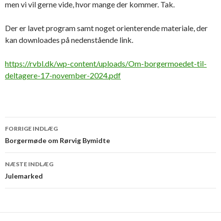
men vi vil gerne vide, hvor mange der kommer. Tak.
Der er lavet program samt noget orienterende materiale, der
kan downloades på nedenstående link.
https://rvbl.dk/wp-content/uploads/Om-borgermoedet-til-
deltagere-17-november-2024.pdf
Indlægsnavigation
FORRIGE INDLÆG
Borgermøde om Rørvig Bymidte
NÆSTE INDLÆG
Julemarked