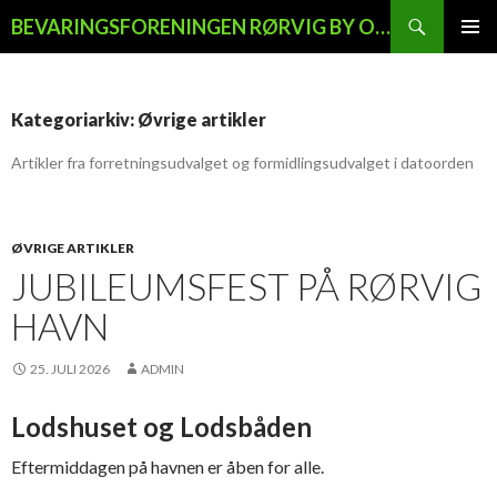
Søg
BEVARINGSFORENINGEN RØRVIG BY OG LAND
HOP
PRIMÆ
TIL
MENU
INDHOLD
Kategoriarkiv: Øvrige artikler
Artikler fra forretningsudvalget og formidlingsudvalget i datoorden
ØVRIGE ARTIKLER
JUBILEUMSFEST PÅ RØRVIG
HAVN
25. JULI 2026
ADMIN
Lodshuset og Lodsbåden
Eftermiddagen på havnen er åben for alle.