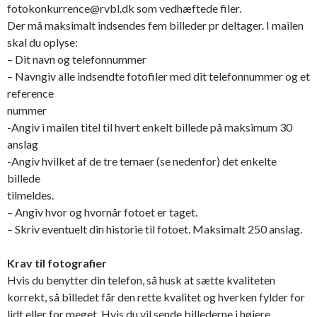
fotokonkurrence@rvbl.dk som vedhæftede filer.
Der må maksimalt indsendes fem billeder pr deltager. I mailen
skal du oplyse:
– Dit navn og telefonnummer
– Navngiv alle indsendte fotofiler med dit telefonnummer og et
reference
nummer
-Angiv i mailen titel til hvert enkelt billede på maksimum 30
anslag
-Angiv hvilket af de tre temaer (se nedenfor) det enkelte
billede
tilmeldes.
– Angiv hvor og hvornår fotoet er taget.
– Skriv eventuelt din historie til fotoet. Maksimalt 250 anslag.
Krav til fotografier
Hvis du benytter din telefon, så husk at sætte kvaliteten
korrekt, så billedet får den rette kvalitet og hverken fylder for
lidt eller for meget. Hvis du vil sende billederne i højere