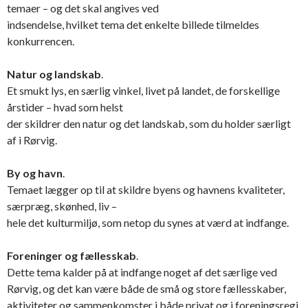
temaer – og det skal angives ved
indsendelse, hvilket tema det enkelte billede tilmeldes
konkurrencen.
Natur og landskab
.
Et smukt lys, en særlig vinkel, livet på landet, de forskellige
årstider – hvad som helst
der skildrer den natur og det landskab, som du holder særligt
af i Rørvig.
By og havn
.
Temaet lægger op til at skildre byens og havnens kvaliteter,
særpræg, skønhed, liv –
hele det kulturmiljø, som netop du synes at værd at indfange.
Foreninger og fællesskab
.
Dette tema kalder på at indfange noget af det særlige ved
Rørvig, og det kan være både de små og store fællesskaber,
aktiviteter og sammenkomster i både privat og i foreningsregi.