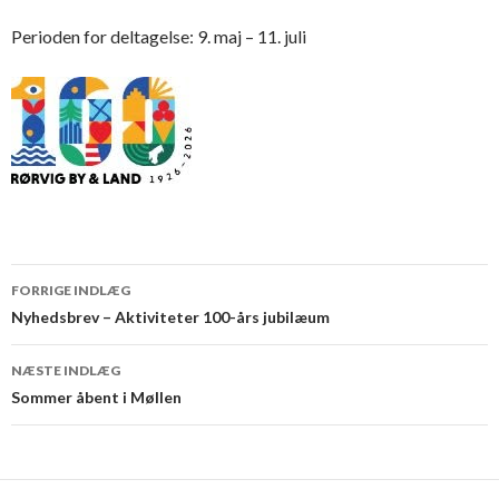
Perioden for deltagelse: 9. maj – 11. juli
Indlægsnavigation
FORRIGE INDLÆG
Nyhedsbrev – Aktiviteter 100-års jubilæum
NÆSTE INDLÆG
Sommer åbent i Møllen