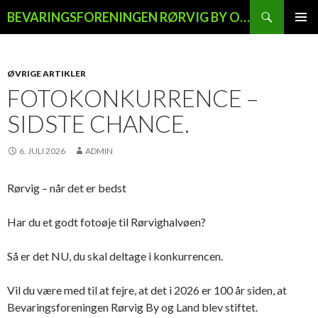
Søg
BEVARINGSFORENINGEN RØRVIG BY OG LAND
HOP
PRIMÆ
TIL
MENU
INDHOLD
ØVRIGE ARTIKLER
FOTOKONKURRENCE –
SIDSTE CHANCE.
6. JULI 2026
ADMIN
Rørvig – når det er bedst
Har du et godt fotoøje til Rørvighalvøen?
Så er det NU, du skal deltage i konkurrencen.
Vil du være med til at fejre, at det i 2026 er 100 år siden, at
Bevaringsforeningen Rørvig By og Land blev stiftet.