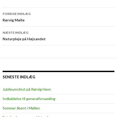
Indlægsnavigation
FORRIGE INDLÆG
Rørvig Mølle
NÆSTE INDLÆG
Naturpleje på Højsandet
SENESTE INDLÆG
Jubileumsfest på Rørvig Havn
Indkaldelse til generalforsamling
Sommer åbent i Møllen