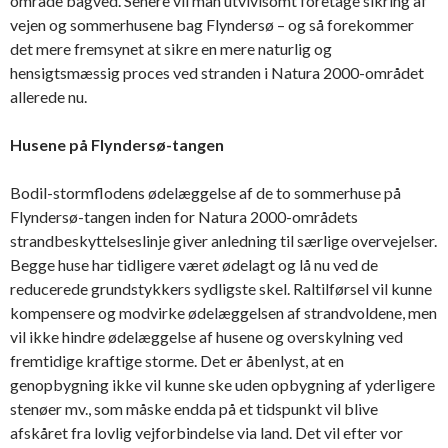
område bagved. Senere vil man utvivlsomt foretage sikring af
vejen og sommerhusene bag Flyndersø – og så forekommer
det mere fremsynet at sikre en mere naturlig og
hensigtsmæssig proces ved stranden i Natura 2000-området
allerede nu.
Husene på Flyndersø-tangen
Bodil-stormflodens ødelæggelse af de to sommerhuse på
Flyndersø-tangen inden for Natura 2000-områdets
strandbeskyttelseslinje giver anledning til særlige overvejelser.
Begge huse har tidligere været ødelagt og lå nu ved de
reducerede grundstykkers sydligste skel. Raltilførsel vil kunne
kompensere og modvirke ødelæggelsen af strandvoldene, men
vil ikke hindre ødelæggelse af husene og overskylning ved
fremtidige kraftige storme. Det er åbenlyst, at en
genopbygning ikke vil kunne ske uden opbygning af yderligere
stenøer mv., som måske endda på et tidspunkt vil blive
afskåret fra lovlig vejforbindelse via land. Det vil efter vor