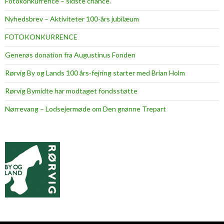
Fotokonkurrence – sidste chance.
Nyhedsbrev – Aktiviteter 100-års jubilæum
FOTOKONKURRENCE
Generøs donation fra Augustinus Fonden
Rørvig By og Lands 100 års-fejring starter med Brian Holm
Rørvig Bymidte har modtaget fondsstøtte
Nørrevang – Lodsejermøde om Den grønne Trepart