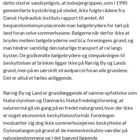
dette sted er sandsynligvis, at lodsejergruppen, som i 1990
gennemførte kystsikring på stedet, ikke fulgte rådene fra
Dansk Hydraulisk Instituts rapport til amtet. Af
besparelseshensyn placerede man bølgebrydere for tæt på
land foran selve sommerhusene. Bølgerne når derfor ikke at
brydes mellem bølgebryderne ved bl.a. foreningens grund, og
man hindrer samtidig den naturlige transport af ral langs
kysten. De godkendte bølgebrydere og stenpakningen til
beskyttelsen af brinken ligger ikke på Rørvig By og Lands
grund, men på en særskilt strandparcel foran alle grundene.
Det er altså et fælles anliggende.
Rørvig By og Land er grundlæggende af samme opfattelse som
Naturstyrelsen og Danmarks Naturfredningsforening, at
naturen må gå sin gang på en fredet naturgrund, hvor der ikke
er noget økonomisk beskyttelsesformål. Foreningen
modsætter sig dog ikke sommerhusejernes beskyttelse af
Dybesøtangen på grund af de menneskeskabte værdier på
naboejendommene og i det bagved liggende