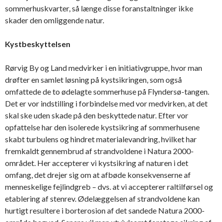
sommerhuskvarter, så længe disse foranstaltninger ikke
skader den omliggende natur.
Kystbeskyttelsen
Rørvig By og Land medvirker i en initiativgruppe, hvor man
drøfter en samlet løsning på kystsikringen, som også
omfattede de to ødelagte sommerhuse på Flyndersø-tangen.
Det er vor indstilling i forbindelse med vor medvirken, at det
skal ske uden skade på den beskyttede natur. Efter vor
opfattelse har den isolerede kystsikring af sommerhusene
skabt turbulens og hindret materialevandring, hvilket har
fremkaldt gennembrud af strandvoldene i Natura 2000-
området. Her accepterer vi kystsikring af naturen i det
omfang, det drejer sig om at afbøde konsekvenserne af
menneskelige fejlindgreb – dvs. at vi accepterer raltilførsel og
etablering af stenrev. Ødelæggelsen af strandvoldene kan
hurtigt resultere i borterosion af det sandede Natura 2000-