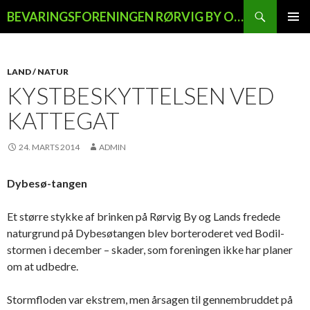
Søg
BEVARINGSFORENINGEN RØRVIG BY OG LAND
HOP
PRIMÆ
TIL
MENU
INDHOLD
LAND / NATUR
KYSTBESKYTTELSEN VED
KATTEGAT
24. MARTS 2014
ADMIN
Dybesø-tangen
Et større stykke af brinken på Rørvig By og Lands fredede
naturgrund på Dybesøtangen blev borteroderet ved Bodil-
stormen i december – skader, som foreningen ikke har planer
om at udbedre.
Stormfloden var ekstrem, men årsagen til gennembruddet på