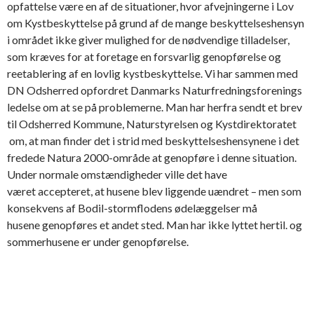
opfattelse være en af de situationer, hvor afvejningerne i Lov
om Kystbeskyttelse på grund af de mange beskyttelseshensyn
i området ikke giver mulighed for de nødvendige tilladelser,
som kræves for at foretage en forsvarlig genopførelse og
reetablering af en lovlig kystbeskyttelse. Vi har sammen med
DN Odsherred opfordret Danmarks Naturfredningsforenings
ledelse om at se på problemerne. Man har herfra sendt et brev
til Odsherred Kommune, Naturstyrelsen og Kystdirektoratet
om, at man finder det i strid med beskyttelseshensynene i det
fredede Natura 2000-område at genopføre i denne situation.
Under normale omstændigheder ville det have
været accepteret, at husene blev liggende uændret – men som
konsekvens af Bodil-stormflodens ødelæggelser må
husene genopføres et andet sted. Man har ikke lyttet hertil. og
sommerhusene er under genopførelse.