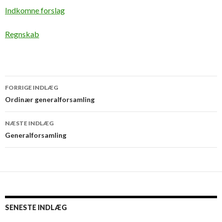
Indkomne forslag
Regnskab
Indlægsnavigation
FORRIGE INDLÆG
Ordinær generalforsamling
NÆSTE INDLÆG
Generalforsamling
SENESTE INDLÆG