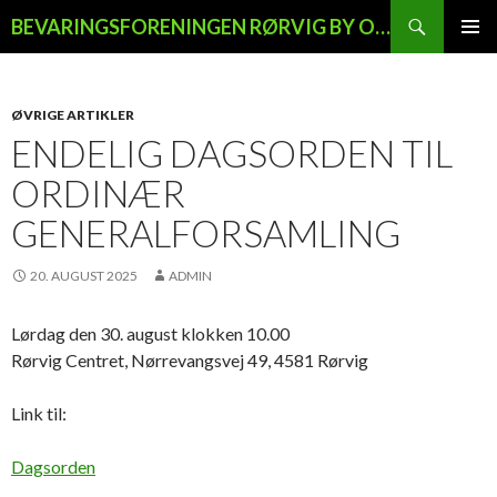
Søg
BEVARINGSFORENINGEN RØRVIG BY OG LAND
HOP
PRIMÆ
TIL
MENU
INDHOLD
ØVRIGE ARTIKLER
ENDELIG DAGSORDEN TIL
ORDINÆR
GENERALFORSAMLING
20. AUGUST 2025
ADMIN
Lørdag den 30. august klokken 10.00
Rørvig Centret, Nørrevangsvej 49, 4581 Rørvig
Link til:
Dagsorden