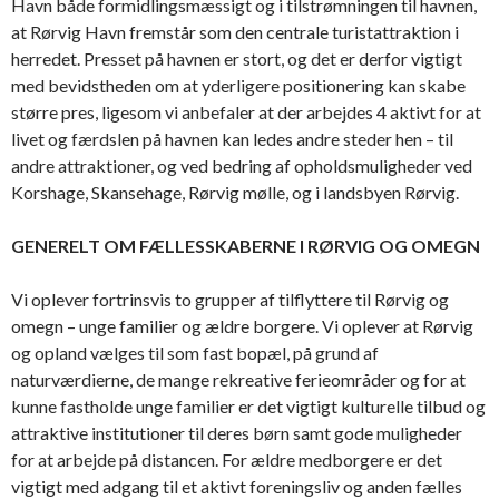
Havn både formidlingsmæssigt og i tilstrømningen til havnen,
at Rørvig Havn fremstår som den centrale turistattraktion i
herredet. Presset på havnen er stort, og det er derfor vigtigt
med bevidstheden om at yderligere positionering kan skabe
større pres, ligesom vi anbefaler at der arbejdes 4 aktivt for at
livet og færdslen på havnen kan ledes andre steder hen – til
andre attraktioner, og ved bedring af opholdsmuligheder ved
Korshage, Skansehage, Rørvig mølle, og i landsbyen Rørvig.
GENERELT OM FÆLLESSKABERNE I RØRVIG OG OMEGN
Vi oplever fortrinsvis to grupper af tilflyttere til Rørvig og
omegn – unge familier og ældre borgere. Vi oplever at Rørvig
og opland vælges til som fast bopæl, på grund af
naturværdierne, de mange rekreative ferieområder og for at
kunne fastholde unge familier er det vigtigt kulturelle tilbud og
attraktive institutioner til deres børn samt gode muligheder
for at arbejde på distancen. For ældre medborgere er det
vigtigt med adgang til et aktivt foreningsliv og anden fælles