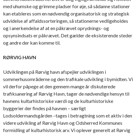
med uhumske og grimme pladser for øje, så sådanne stationer
kan etableres som en nødvendig organisatorisk og strategisk
udvidelse af affaldssorteringen, så stationerne vedligeholdes
og i anerkendelse af at en påkrævet oprydnings- og
opsynsindsats er påkrævet. Det gælder de eksisterende steder
og andre der kan komme til.
RØRVIG HAVN
Udviklingen på Rørvig havn afspejler udviklingen i
sommerhusområderne og den trafikale udvikling i bymidten. Vi
vil derfor påpege at den gennem mange år diskuterede
trafiksanering af Rørvig Havn, tager de nødvendige hensyn til
havnens kulturhistoriske værdi og de kulturhistoriske
byggerier der findes på havnen – særligt
Lodsoldermandsgården –tages i betragtning som et aktiv i den
videre udvikling af Rørvig Havn og Odsherred Kommunes
formidling af kulturhistorisk arv. Vi oplever generelt at Rørvig