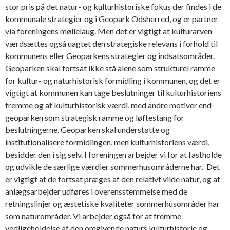
stor pris på det natur- og kulturhistoriske fokus der findes i de
kommunale strategier og i Geopark Odsherred, og er partner
via foreningens møllelaug. Men det er vigtigt at kulturarven
værdsættes også uagtet den strategiske relevans i forhold til
kommunens eller Geoparkens strategier og indsatsområder.
Geoparken skal fortsat ikke stå alene som strukturel ramme
for kultur- og naturhistorisk formidling i kommunen, og det er
vigtigt at kommunen kan tage beslutninger til kulturhistoriens
fremme og af kulturhistorisk værdi, med andre motiver end
geoparken som strategisk ramme og løftestang for
beslutningerne. Geoparken skal understøtte og
institutionalisere formidlingen, men kulturhistoriens værdi,
besidder den i sig selv. I foreningen arbejder vi for at fastholde
og udvikle de særlige værdier sommerhusområderne har. Det
er vigtigt at de fortsat præges af den relativt vilde natur, og at
anlægsarbejder udføres i overensstemmelse med de
retningslinjer og æstetiske kvaliteter sommerhusområder har
som naturområder. Vi arbejder også for at fremme
vedligeholdelse af den omgivende naturs kulturhistorie og