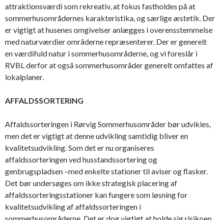
attraktionsværdi som rekreativ, at fokus fastholdes på at
sommerhusområdernes karakteristika, og særlige æstetik. Der
er vigtigt at husenes omgivelser anlægges i overensstemmelse
med naturværdier områderne repræsenterer. Der er generelt
en værdifuld natur i sommerhusområderne, og vi foreslår i
RVBL derfor at også sommerhusområder generelt omfattes af
lokalplaner.
AFFALDSSORTERING
Affaldssorteringen i Rørvig Sommerhusområder bør udvikles,
men det er vigtigt at denne udvikling samtidig bliver en
kvalitetsudvikling. Som det er nu organiseres
affaldssorteringen ved husstandssortering og
genbrugspladsen –med enkelte stationer til aviser og flasker.
Det bør undersøges om ikke strategisk placering af
affaldssorteringsstationer kan fungere som løsning for
kvalitetsudvikling af affaldssorteringen i
sommerhusområderne. Det er dog vigtigt at holde sig risikoen