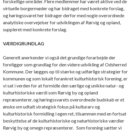
forskellige områder. Flere medlemmer har været aktive ved de
virtuelle borgermøder og har bidraget med konkrete forslag,
og høringssvaret her bidrager derfor med nogle overordnede
analytiske overvejelser for udviklingen af Rørvig og opland,
suppleret med konkrete forslag.
VÆRDIGRUNDLAG
Generelt anerkender vi også det grundige forarbejde der
foreligger som grundlag for den videre udvikling af Odsherred
Kommune. Der lægges op til stærke og udførlige strategier for
kommunen og som lokalt forankret kulturhistorisk forening, er
vi sat i verden for at formidle den særlige og unikke natur- og
kulturhistoriske værdi som Rørvig by og opland
repræsenterer, og høringssvarets overordnede budskab er et
ønske om udtalt strategisk fokus på kulturarv og
kulturhistorisk formidling i egen ret, tilsammen med en fortsat
beskyttelse af de kulturhistoriske og naturhistoriske værdier
Rørvig by og omegn repræsenterer. Som forening sætter vi