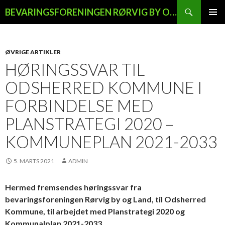
Søg
BEVARINGSFORENINGEN RØRVIG BY OG LAND
HOP
PRIMÆ
TIL
MENU
INDHOLD
ØVRIGE ARTIKLER
HØRINGSSVAR TIL
ODSHERRED KOMMUNE I
FORBINDELSE MED
PLANSTRATEGI 2020 –
KOMMUNEPLAN 2021-2033
5. MARTS 2021
ADMIN
Hermed fremsendes høringssvar fra
bevaringsforeningen Rørvig by og Land,
til Odsherred
Kommune, til arbejdet med Planstrategi 2020 og
Kommunalplan 2021-2033.