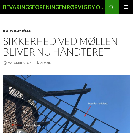
Søg
BEVARINGSFORENINGEN RØRVIG BY OG LAND
HOP
PRIMÆ
TIL
MENU
INDHOLD
RØRVIG MØLLE
SIKKERHED VED MØLLEN
BLIVER NU HÅNDTERET
26. APRIL 2021
ADMIN