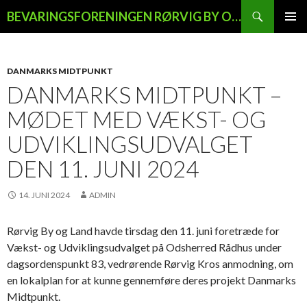
Søg
BEVARINGSFORENINGEN RØRVIG BY OG LAND
HOP
PRIMÆ
TIL
MENU
INDHOLD
DANMARKS MIDTPUNKT
DANMARKS MIDTPUNKT –
MØDET MED VÆKST- OG
UDVIKLINGSUDVALGET
DEN 11. JUNI 2024
14. JUNI 2024
ADMIN
Rørvig By og Land havde tirsdag den 11. juni foretræde for
Vækst- og Udviklingsudvalget på Odsherred Rådhus under
dagsordenspunkt 83, vedrørende Rørvig Kros anmodning, om
en lokalplan for at kunne gennemføre deres projekt Danmarks
Midtpunkt.