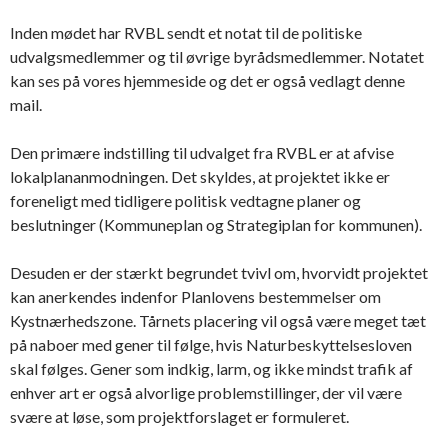
Inden mødet har RVBL sendt et notat til de politiske
udvalgsmedlemmer og til øvrige byrådsmedlemmer. Notatet
kan ses på vores hjemmeside og det er også vedlagt denne
mail.
Den primære indstilling til udvalget fra RVBL er at afvise
lokalplananmodningen. Det skyldes, at projektet ikke er
foreneligt med tidligere politisk vedtagne planer og
beslutninger (Kommuneplan og Strategiplan for kommunen).
Desuden er der stærkt begrundet tvivl om, hvorvidt projektet
kan anerkendes indenfor Planlovens bestemmelser om
Kystnærhedszone. Tårnets placering vil også være meget tæt
på naboer med gener til følge, hvis Naturbeskyttelsesloven
skal følges. Gener som indkig, larm, og ikke mindst trafik af
enhver art er også alvorlige problemstillinger, der vil være
svære at løse, som projektforslaget er formuleret.