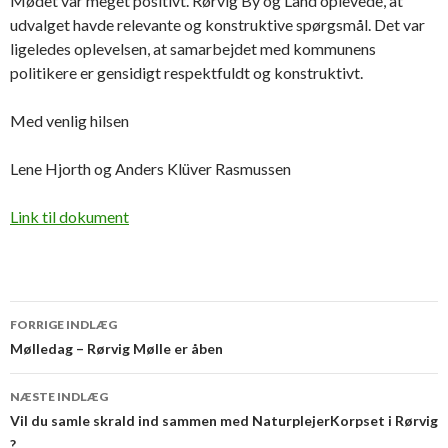
Mødet var meget positivt. Rørvig By og Land oplevede, at
udvalget havde relevante og konstruktive spørgsmål. Det var
ligeledes oplevelsen, at samarbejdet med kommunens
politikere er gensidigt respektfuldt og konstruktivt.
Med venlig hilsen
Lene Hjorth og Anders Klüver Rasmussen
Link til dokument
Indlægsnavigation
FORRIGE INDLÆG
Mølledag – Rørvig Mølle er åben
NÆSTE INDLÆG
Vil du samle skrald ind sammen med NaturplejerKorpset i Rørvig
?