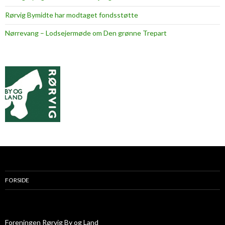
Rørvig Bymidte har modtaget fondsstøtte
Nørrevang – Lodsejermøde om Den grønne Trepart
FORSIDE
Foreningen Rørvig By og Land