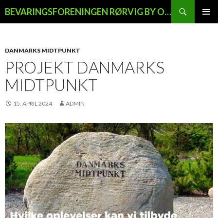
Søg
BEVARINGSFORENINGEN RØRVIG BY OG LAND
HOP
PRIMÆ
TIL
MENU
INDHOLD
DANMARKS MIDTPUNKT
PROJEKT DANMARKS
MIDTPUNKT
15. APRIL 2024
ADMIN