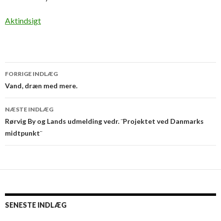
Aktindsigt
Indlægsnavigation
FORRIGE INDLÆG
Vand, dræn med mere.
NÆSTE INDLÆG
Rørvig By og Lands udmelding vedr. ¨Projektet ved Danmarks
midtpunkt¨
SENESTE INDLÆG