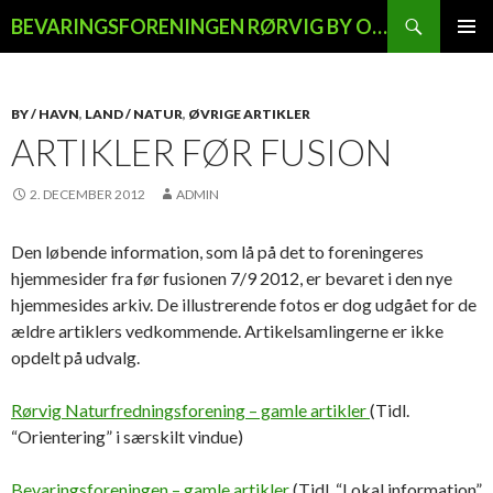
Søg
BEVARINGSFORENINGEN RØRVIG BY OG LAND
HOP
PRIMÆ
TIL
MENU
INDHOLD
BY / HAVN
,
LAND / NATUR
,
ØVRIGE ARTIKLER
ARTIKLER FØR FUSION
2. DECEMBER 2012
ADMIN
Den løbende information, som lå på det to foreningeres
hjemmesider fra før fusionen 7/9 2012, er bevaret i den nye
hjemmesides arkiv. De illustrerende fotos er dog udgået for de
ældre artiklers vedkommende. Artikelsamlingerne er ikke
opdelt på udvalg.
Rørvig Naturfredningsforening – gamle artikler
(Tidl.
“Orientering” i særskilt vindue)
Bevaringsforeningen – gamle artikler
(Tidl. “Lokal information”