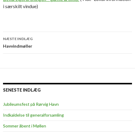
i særskilt vindue)
Indlægsnavigation
NÆSTE INDLÆG
Havvindmøller
SENESTE INDLÆG
Jubileumsfest på Rørvig Havn
Indkaldelse til generalforsamling
Sommer åbent i Møllen