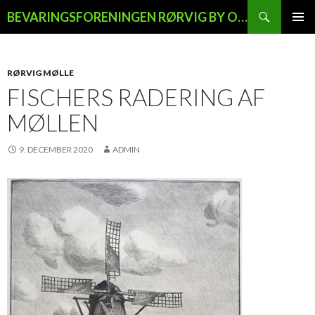
Søg
BEVARINGSFORENINGEN RØRVIG BY OG LAND
HOP
PRIMÆ
TIL
MENU
INDHOLD
RØRVIG MØLLE
FISCHERS RADERING AF
MØLLEN
9. DECEMBER 2020
ADMIN