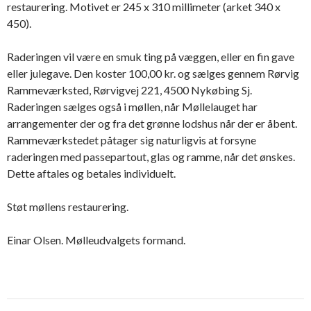
restaurering. Motivet er 245 x 310 millimeter (arket 340 x
450).
Raderingen vil være en smuk ting på væggen, eller en fin gave
eller julegave. Den koster 100,00 kr. og sælges gennem Rørvig
Rammeværksted, Rørvigvej 221, 4500 Nykøbing Sj.
Raderingen sælges også i møllen, når Møllelauget har
arrangementer der og fra det grønne lodshus når der er åbent.
Rammeværkstedet påtager sig naturligvis at forsyne
raderingen med passepartout, glas og ramme, når det ønskes.
Dette aftales og betales individuelt.
Støt møllens restaurering.
Einar Olsen. Mølleudvalgets formand.
Indlægsnavigation