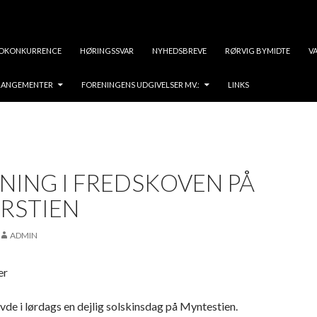
OKONKURRENCE
HØRINGSSVAR
NYHEDSBREVE
RØRVIG BYMIDTE
VA
RRANGEMENTER
FORENINGENS UDGIVELSER MV.:
LINKS
NING I FREDSKOVEN PÅ
RSTIEN
ADMIN
er
de i lørdags en dejlig solskinsdag på Myntestien.