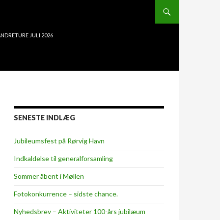
NDRETURE JULI 2026
SENESTE INDLÆG
Jubileumsfest på Rørvig Havn
Indkaldelse til generalforsamling
Sommer åbent i Møllen
Fotokonkurrence – sidste chance.
Nyhedsbrev – Aktiviteter 100-års jubilæum