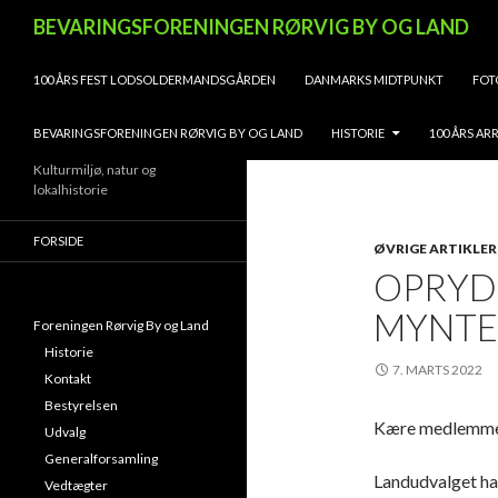
Søg
BEVARINGSFORENINGEN RØRVIG BY OG LAND
HOP TIL INDHOLD
100 ÅRS FEST LODSOLDERMANDSGÅRDEN
DANMARKS MIDTPUNKT
FOT
BEVARINGSFORENINGEN RØRVIG BY OG LAND
HISTORIE
100 ÅRS A
Kulturmiljø, natur og
lokalhistorie
FORSIDE
ØVRIGE ARTIKLER
OPRYD
MYNTE
Foreningen Rørvig By og Land
Historie
7. MARTS 2022
Kontakt
Bestyrelsen
Kære medlemm
Udvalg
Generalforsamling
Landudvalget hav
Vedtægter