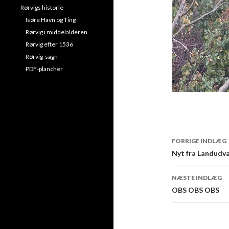
Rørvigs historie
Isøre Havn og Ting
Rørvig i middelalderen
Rørvig efter 1536
Rørvig-sagn
PDF-plancher
Indlægsn
FORRIGE INDLÆG
Nyt fra Landudva
NÆSTE INDLÆG
OBS OBS OBS