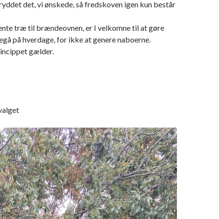
 ryddet det, vi ønskede, så fredskoven igen kun består
 hente træ til brændeovnen, er I velkomne til at gøre
regå på hverdage, for ikke at genere naboerne.
rincippet gælder.
valget