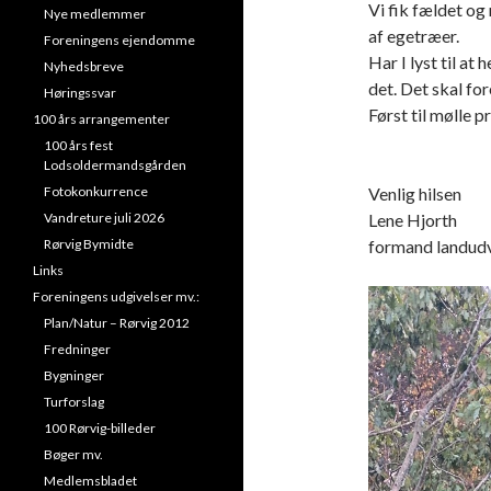
Vi fik fældet og
Nye medlemmer
af egetræer.
Foreningens ejendomme
Har I lyst til at
Nyhedsbreve
det. Det skal fo
Høringssvar
Først til mølle p
100 års arrangementer
100 års fest
Lodsoldermandsgården
Fotokonkurrence
Venlig hilsen
Vandreture juli 2026
Lene Hjorth
Rørvig Bymidte
formand landud
Links
Foreningens udgivelser mv.:
Plan/Natur – Rørvig 2012
Fredninger
Bygninger
Turforslag
100 Rørvig-billeder
Bøger mv.
Medlemsbladet