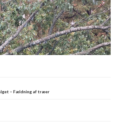
avigation
lget – Fældning af træer