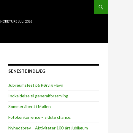
NDRETURE JULI 2026
SENESTE INDLÆG
Jubileumsfest på Rørvig Havn
Indkaldelse til generalforsamling
Sommer åbent i Møllen
Fotokonkurrence – sidste chance.
Nyhedsbrev – Aktiviteter 100-års jubilæum