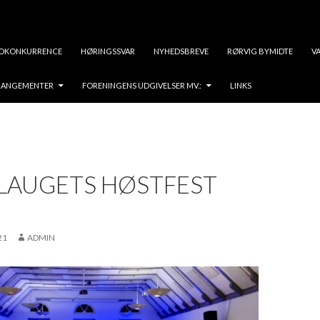
OKONKURRENCE
HØRINGSSVAR
NYHEDSBREVE
RØRVIG BYMIDTE
VA
RRANGEMENTER
FORENINGENS UDGIVELSER MV.:
LINKS
LAUGETS HØSTFEST
21
ADMIN