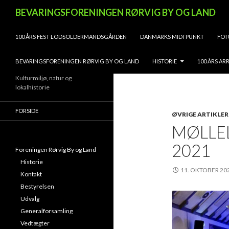
Søg
BEVARINGSFORENINGEN RØRVIG BY OG LAND
HOP TIL INDHOLD
100 ÅRS FEST LODSOLDERMANDSGÅRDEN
DANMARKS MIDTPUNKT
FOT
BEVARINGSFORENINGEN RØRVIG BY OG LAND
HISTORIE
100 ÅRS A
Kulturmiljø, natur og
lokalhistorie
FORSIDE
ØVRIGE ARTIKLER
MØLLE
2021
Foreningen Rørvig By og Land
Historie
11. OKTOBER 20
Kontakt
Bestyrelsen
Udvalg
Generalforsamling
Vedtægter