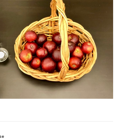
avigation
se