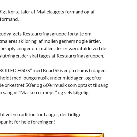
igt korte taler af Møllelaugets formand og af
 formand.
eudvalgets Restaureringsgruppe fortalte om
tmaleres skildring af møllen gennem nogle årtier.
ine oplysninger om møllen, der er værdifulde ved de
lutninger, der skal tages af Restaureringsgruppen.
OILED EGGS” med Knud Skiver på drums (i dagens
rholdt med loungemusik under middagen, og efter
e orkestret 50’er og 60’er musik som optakt til sang
n sang vi ”Marken er mejet” og selvfølgelig
live en tradition for Lauget, det tidlige
punkt for hele foreningen!