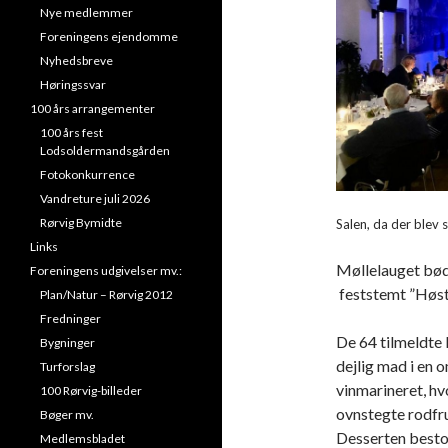
Nye medlemmer
Foreningens ejendomme
Nyhedsbreve
Høringssvar
100 års arrangementer
100 års fest
Lodsoldermandsgården
Fotokonkurrence
Vandreture juli 2026
Rørvig Bymidte
Salen, da der blev sp
Links
Møllelauget bød
Foreningens udgivelser mv.:
feststemt ”Høst
Plan/Natur – Rørvig 2012
Fredninger
De 64 tilmeldte
Bygninger
dejlig mad i en 
Turforslag
vinmarineret, hvo
100 Rørvig-billeder
ovnstegte rodfr
Bøger mv.
Desserten bestod
Medlemsbladet