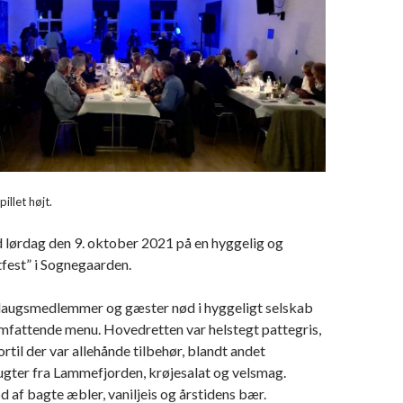
illet højt.
 lørdag den 9. oktober 2021 på en hyggelig og
fest” i Sognegaarden.
 laugsmedlemmer og gæster nød i hyggeligt selskab
omfattende menu. Hovedretten var helstegt pattegris,
rtil der var allehånde tilbehør, blandt andet
ugter fra Lammefjorden, krøjesalat og velsmag.
 af bagte æbler, vaniljeis og årstidens bær.