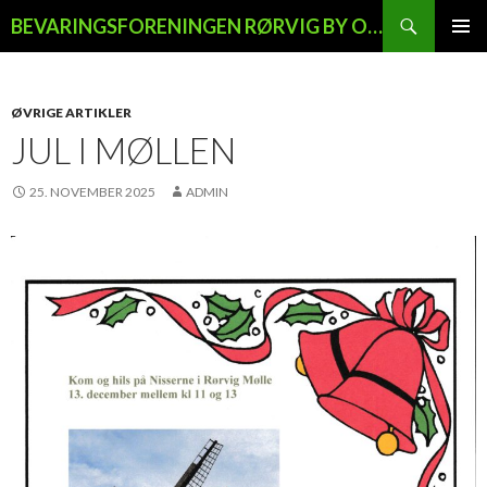
Søg
BEVARINGSFORENINGEN RØRVIG BY OG LAND
HOP
PRIMÆ
TIL
MENU
INDHOLD
ØVRIGE ARTIKLER
JUL I MØLLEN
25. NOVEMBER 2025
ADMIN