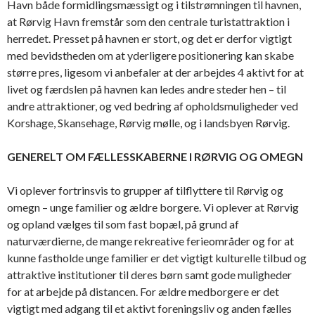
Havn både formidlingsmæssigt og i tilstrømningen til havnen,
at Rørvig Havn fremstår som den centrale turistattraktion i
herredet. Presset på havnen er stort, og det er derfor vigtigt
med bevidstheden om at yderligere positionering kan skabe
større pres, ligesom vi anbefaler at der arbejdes 4 aktivt for at
livet og færdslen på havnen kan ledes andre steder hen – til
andre attraktioner, og ved bedring af opholdsmuligheder ved
Korshage, Skansehage, Rørvig mølle, og i landsbyen Rørvig.
GENERELT OM FÆLLESSKABERNE I RØRVIG OG OMEGN
Vi oplever fortrinsvis to grupper af tilflyttere til Rørvig og
omegn – unge familier og ældre borgere. Vi oplever at Rørvig
og opland vælges til som fast bopæl, på grund af
naturværdierne, de mange rekreative ferieområder og for at
kunne fastholde unge familier er det vigtigt kulturelle tilbud og
attraktive institutioner til deres børn samt gode muligheder
for at arbejde på distancen. For ældre medborgere er det
vigtigt med adgang til et aktivt foreningsliv og anden fælles