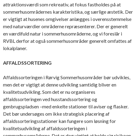
attraktionsværdi som rekreativ, at fokus fastholdes på at
sommerhusområdernes karakteristika, og særlige æstetik. Der
er vigtigt at husenes omgivelser anlægges i overensstemmelse
med naturværdier områderne repræsenterer. Der er generelt
en værdifuld natur i sommerhusområderne, og vi foreslår i
RVBL derfor at også sommerhusområder generelt omfattes af
lokalplaner.
AFFALDSSORTERING
Affaldssorteringen i Rørvig Sommerhusområder bør udvikles,
men det er vigtigt at denne udvikling samtidig bliver en
kvalitetsudvikling. Som det er nu organiseres
affaldssorteringen ved husstandssortering og
genbrugspladsen –med enkelte stationer til aviser og flasker.
Det bør undersøges om ikke strategisk placering af
affaldssorteringsstationer kan fungere som løsning for
kvalitetsudvikling af affaldssorteringen i
sommerhusområderne. Det er dog vigtigt at holde sig risikoen