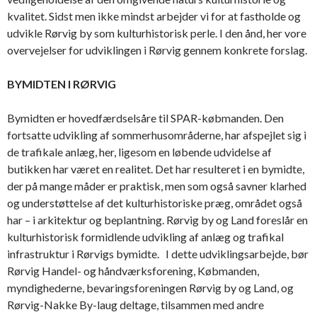
kvalitet. Sidst men ikke mindst arbejder vi for at fastholde og
udvikle Rørvig by som kulturhistorisk perle. I den ånd, her vore
overvejelser for udviklingen i Rørvig gennem konkrete forslag.
BYMIDTEN I RØRVIG
Bymidten er hovedfærdselsåre til SPAR-købmanden. Den
fortsatte udvikling af sommerhusområderne, har afspejlet sig i
de trafikale anlæg, her, ligesom en løbende udvidelse af
butikken har været en realitet. Det har resulteret i en bymidte,
der på mange måder er praktisk, men som også savner klarhed
og understøttelse af det kulturhistoriske præg, området også
har – i arkitektur og beplantning. Rørvig by og Land foreslår en
kulturhistorisk formidlende udvikling af anlæg og trafikal
infrastruktur i Rørvigs bymidte. I dette udviklingsarbejde, bør
Rørvig Handel- og håndværksforening, Købmanden,
myndighederne, bevaringsforeningen Rørvig by og Land, og
Rørvig-Nakke By-laug deltage, tilsammen med andre