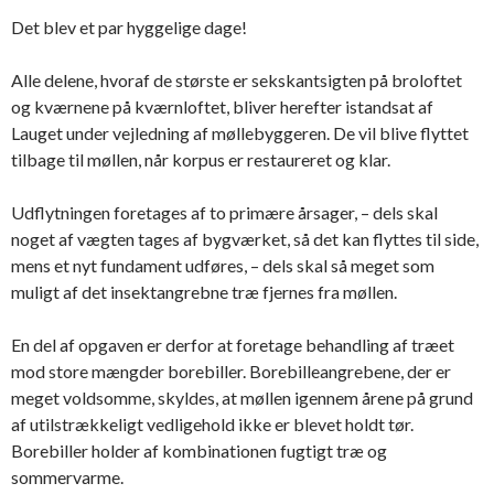
Det blev et par hyggelige dage!
Alle delene, hvoraf de største er sekskantsigten på broloftet
og kværnene på kværnloftet, bliver herefter istandsat af
Lauget under vejledning af møllebyggeren. De vil blive flyttet
tilbage til møllen, når korpus er restaureret og klar.
Udflytningen foretages af to primære årsager, – dels skal
noget af vægten tages af bygværket, så det kan flyttes til side,
mens et nyt fundament udføres, – dels skal så meget som
muligt af det insektangrebne træ fjernes fra møllen.
En del af opgaven er derfor at foretage behandling af træet
mod store mængder borebiller. Borebilleangrebene, der er
meget voldsomme, skyldes, at møllen igennem årene på grund
af utilstrækkeligt vedligehold ikke er blevet holdt tør.
Borebiller holder af kombinationen fugtigt træ og
sommervarme.