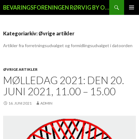
Søg
BEVARINGSFORENINGEN RØRVIG BY OG LAND
HOP
PRIMÆ
TIL
MENU
INDHOLD
Kategoriarkiv: Øvrige artikler
Artikler fra forretningsudvalget og formidlingsudvalget i datoorden
ØVRIGE ARTIKLER
MØLLEDAG 2021: DEN 20.
JUNI 2021, 11.00 – 15.00
16. JUNI 2021
ADMIN