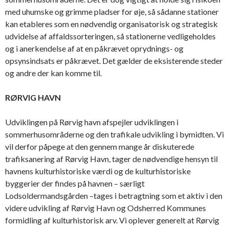
med uhumske og grimme pladser for øje, så sådanne stationer
kan etableres som en nødvendig organisatorisk og strategisk
udvidelse af affaldssorteringen, så stationerne vedligeholdes
og i anerkendelse af at en påkrævet oprydnings- og
opsynsindsats er påkrævet. Det gælder de eksisterende steder
og andre der kan komme til.
RØRVIG HAVN
Udviklingen på Rørvig havn afspejler udviklingen i
sommerhusområderne og den trafikale udvikling i bymidten. Vi
vil derfor påpege at den gennem mange år diskuterede
trafiksanering af Rørvig Havn, tager de nødvendige hensyn til
havnens kulturhistoriske værdi og de kulturhistoriske
byggerier der findes på havnen – særligt
Lodsoldermandsgården –tages i betragtning som et aktiv i den
videre udvikling af Rørvig Havn og Odsherred Kommunes
formidling af kulturhistorisk arv. Vi oplever generelt at Rørvig