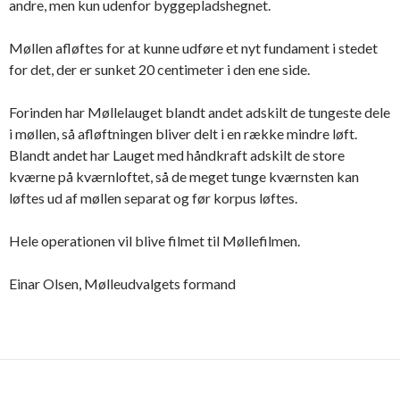
andre, men kun udenfor byggepladshegnet.
Møllen afløftes for at kunne udføre et nyt fundament i stedet
for det, der er sunket 20 centimeter i den ene side.
Forinden har Møllelauget blandt andet adskilt de tungeste dele
i møllen, så afløftningen bliver delt i en række mindre løft.
Blandt andet har Lauget med håndkraft adskilt de store
kværne på kværnloftet, så de meget tunge kværnsten kan
løftes ud af møllen separat og før korpus løftes.
Hele operationen vil blive filmet til Møllefilmen.
Einar Olsen, Mølleudvalgets formand