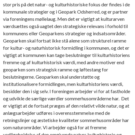
stor pris på det natur- og kulturhistoriske fokus der findes i de
kommunale strategier og i Geopark Odsherred, og er partner
via foreningens møllelaug. Men det er vigtigt at kulturarven
værdsættes også uagtet den strategiske relevans i forhold til
kommunens eller Geoparkens strategier og indsatsområder.
Geoparken skal fortsat ikke stå alene som strukturel ramme
for kultur- og naturhistorisk formidling i kommunen, og det er
vigtigt at kommunen kan tage beslutninger til kulturhistoriens
fremme og af kulturhistorisk værdi, med andre motiver end
geoparken som strategisk ramme og løftestang for
beslutningerne. Geoparken skal understøtte og
institutionalisere formidlingen, men kulturhistoriens værdi,
besidder den i sig selv. I foreningen arbejder vi for at fastholde
og udvikle de særlige værdier sommerhusområderne har. Det
er vigtigt at de fortsat præges af den relativt vilde natur, og at
anlægsarbejder udføres i overensstemmelse med de
retningslinjer og æstetiske kvaliteter sommerhusområder har
som naturområder. Vi arbejder også for at fremme
vedligeholdelse af den omgivende naturs kulturhistorie og