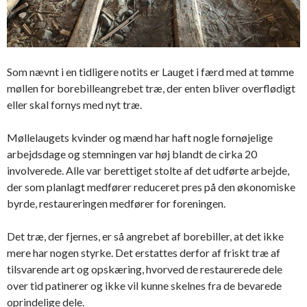
Som nævnt i en tidligere notits er Lauget i færd med at tømme
møllen for borebilleangrebet træ, der enten bliver overflødigt
eller skal fornys med nyt træ.
Møllelaugets kvinder og mænd har haft nogle fornøjelige
arbejdsdage og stemningen var høj blandt de cirka 20
involverede. Alle var berettiget stolte af det udførte arbejde,
der som planlagt medfører reduceret pres på den økonomiske
byrde, restaureringen medfører for foreningen.
Det træ, der fjernes, er så angrebet af borebiller, at det ikke
mere har nogen styrke. Det erstattes derfor af friskt træ af
tilsvarende art og opskæring, hvorved de restaurerede dele
over tid patinerer og ikke vil kunne skelnes fra de bevarede
oprindelige dele.