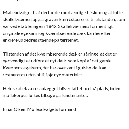
Mølleudvalget traf derfor den nødvendige beslutning at løfte
skallekværnen op, så graven kan restaureres til tilstanden, som
var ved etableringen i 1842. Skallekværnens formentligt
originale egekarm og kværnbærende dæk kan herefter
enklere udbedres stående på terrænet.
Tilstanden af det kværnbærende dæk er så ringe, at det er
nødvendigt at udføre et nyt dæk, som kopi af det gamle.
Kværnens egekarm, der har overkant i gulvhøjde, kan
restaureres uden at tilføje nye materialer.
Hele skallekværnsanlægget bliver løftet ned på plads, inden
møllekorpus løftes tilbage på fundamentet.
Einar Olsen, Mølleudvalgets formand