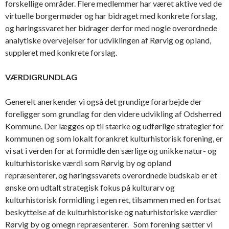
forskellige områder. Flere medlemmer har været aktive ved de
virtuelle borgermøder og har bidraget med konkrete forslag,
og høringssvaret her bidrager derfor med nogle overordnede
analytiske overvejelser for udviklingen af Rørvig og opland,
suppleret med konkrete forslag.
VÆRDIGRUNDLAG
Generelt anerkender vi også det grundige forarbejde der
foreligger som grundlag for den videre udvikling af Odsherred
Kommune. Der lægges op til stærke og udførlige strategier for
kommunen og som lokalt forankret kulturhistorisk forening, er
vi sat i verden for at formidle den særlige og unikke natur- og
kulturhistoriske værdi som Rørvig by og opland
repræsenterer, og høringssvarets overordnede budskab er et
ønske om udtalt strategisk fokus på kulturarv og
kulturhistorisk formidling i egen ret, tilsammen med en fortsat
beskyttelse af de kulturhistoriske og naturhistoriske værdier
Rørvig by og omegn repræsenterer. Som forening sætter vi