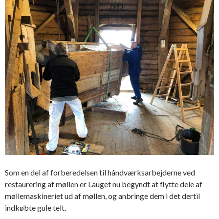
Som en del af forberedelsen til håndværksarbejderne ved
restaurering af møllen er Lauget nu begyndt at flytte dele af
møllemaskineriet ud af møllen, og anbringe dem i det dertil
indkøbte gule telt.