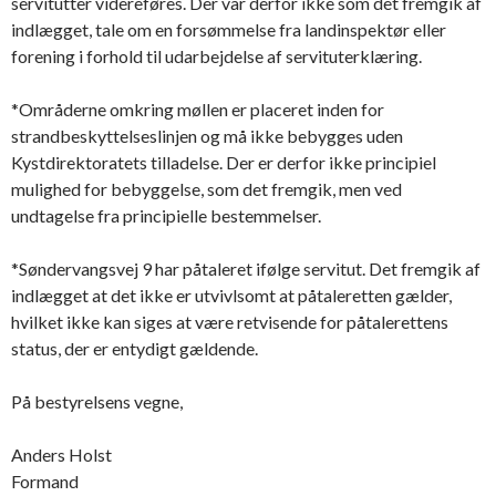
servitutter videreføres. Der var derfor ikke som det fremgik af
indlægget, tale om en forsømmelse fra landinspektør eller
forening i forhold til udarbejdelse af servituterklæring.
*Områderne omkring møllen er placeret inden for
strandbeskyttelseslinjen og må ikke bebygges uden
Kystdirektoratets tilladelse. Der er derfor ikke principiel
mulighed for bebyggelse, som det fremgik, men ved
undtagelse fra principielle bestemmelser.
*Søndervangsvej 9 har påtaleret ifølge servitut. Det fremgik af
indlægget at det ikke er utvivlsomt at påtaleretten gælder,
hvilket ikke kan siges at være retvisende for påtalerettens
status, der er entydigt gældende.
På bestyrelsens vegne,
Anders Holst
Formand