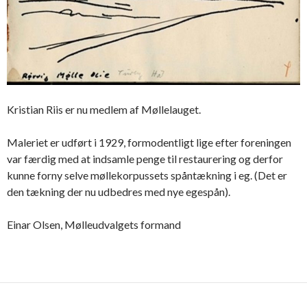
Kristian Riis er nu medlem af Møllelauget.
Maleriet er udført i 1929, formodentligt lige efter foreningen
var færdig med at indsamle penge til restaurering og derfor
kunne forny selve møllekorpussets spåntækning i eg. (Det er
den tækning der nu udbedres med nye egespån).
Einar Olsen, Mølleudvalgets formand