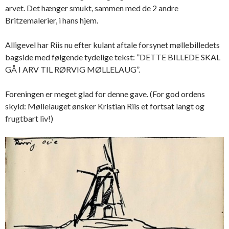
arvet. Det hænger smukt, sammen med de 2 andre
Britzemalerier, i hans hjem.
Alligevel har Riis nu efter kulant aftale forsynet møllebilledets
bagside med følgende tydelige tekst: ”DETTE BILLEDE SKAL
GÅ I ARV TIL RØRVIG MØLLELAUG”.
Foreningen er meget glad for denne gave. (For god ordens
skyld: Møllelauget ønsker Kristian Riis et fortsat langt og
frugtbart liv!)