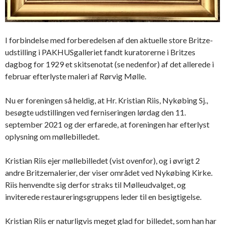
I forbindelse med forberedelsen af den aktuelle store Britze-
udstilling i PAKHUSgalleriet fandt kuratorerne i Britzes
dagbog for 1929 et skitsenotat (se nedenfor) af det allerede i
februar efterlyste maleri af Rørvig Mølle.
Nu er foreningen så heldig, at Hr. Kristian Riis, Nykøbing Sj.,
besøgte udstillingen ved ferniseringen lørdag den 11.
september 2021 og der erfarede, at foreningen har efterlyst
oplysning om møllebilledet.
Kristian Riis ejer møllebilledet (vist ovenfor), og i øvrigt 2
andre Britzemalerier, der viser området ved Nykøbing Kirke.
Riis henvendte sig derfor straks til Mølleudvalget, og
inviterede restaureringsgruppens leder til en besigtigelse.
Kristian Riis er naturligvis meget glad for billedet, som han har