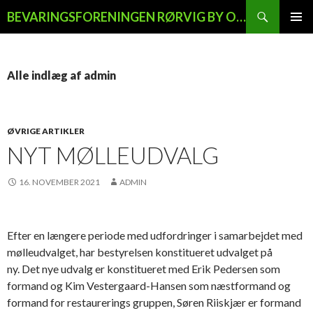
Søg
BEVARINGSFORENINGEN RØRVIG BY OG LAND
HOP
PRIMÆ
TIL
MENU
INDHOLD
Alle indlæg af admin
ØVRIGE ARTIKLER
NYT MØLLEUDVALG
16. NOVEMBER 2021
ADMIN
Efter en længere periode med udfordringer i samarbejdet med
mølleudvalget, har bestyrelsen konstitueret udvalget på
ny. Det nye udvalg er konstitueret med Erik Pedersen som
formand og Kim Vestergaard-Hansen som næstformand og
formand for restaurerings gruppen, Søren Riiskjær er formand